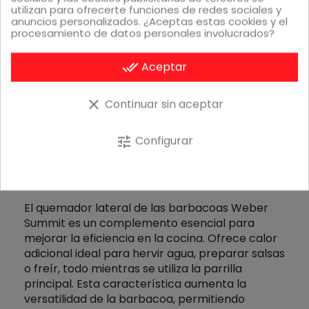
utilizan para ofrecerte funciones de redes sociales y
anuncios personalizados. ¿Aceptas estas cookies y el
procesamiento de datos personales involucrados?
done_all
Aceptar
clear
Continuar sin aceptar
Configurar
tune
QUEMADOR LATERAL EXTRA
INTEGRADO
El quemador lateral de las barbacoas Weber
Summit es un complemento esencial para
mejorar la eficiencia en la cocina. Ofrece calor
adicional ideal para hervir agua, preparar salsas
o freír, todo mientras se utiliza la parrilla
principal. Esta característica aumenta la
versatilidad de la barbacoa, permitiendo