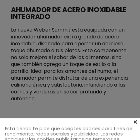
AHUMADOR DE ACERO INOXIDABLE
INTEGRADO
La nueva Weber Summit está equipada con un
innovador ahumador extra grande de acero
inoxidable, diseñado para aportar un delicioso
toque ahumado a tus platos. Este componente
no solo mejora el sabor de los alimentos, sino
que también agrega un toque de estilo a la
parrilla. Ideal para los amantes del humo, el
ahumador permite disfrutar de una experiencia
culinaria única y satisfactoria, infundiendo a las
carnes y verduras un sabor profundo y
auténtico.
×
Esta tienda te pide que aceptes cookies para fines de
rendimiento, redes sociales y publicidad. Las redes
sociales y las cookies publicitarias de terceros se