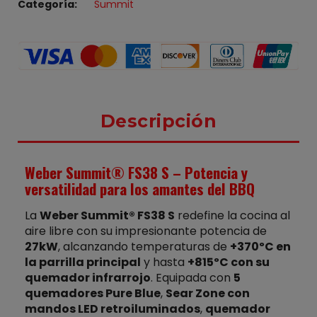
Categoría
Summit
Descripción
Weber Summit® FS38 S – Potencia y
versatilidad para los amantes del BBQ
La
Weber Summit® FS38 S
redefine la cocina al
aire libre con su impresionante potencia de
27kW
, alcanzando temperaturas de
+370ºC en
la parrilla principal
y hasta
+815ºC con su
quemador infrarrojo
. Equipada con
5
quemadores Pure Blue
,
Sear Zone con
mandos LED retroiluminados
,
quemador