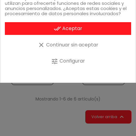
utilizan para ofrecerte funciones de redes sociales y
anuncios personalizados. ¿Aceptas estas cookies y el
procesamiento de datos personales involucrados?
done_all
Aceptar
clear
Continuar sin aceptar
Vista rápida
Vista rápida
Mesa lateral de bambú
Lámpara para el asa
para barbacoas de
para Spirit, Genesis y
carbón 47/57 cm
Summit
Configurar
tune
84,99 €
59,99 €
Añadir al carrito
Añadir al carrito
Mostrando 1-6 de 6 artículo(s)

Volver arriba