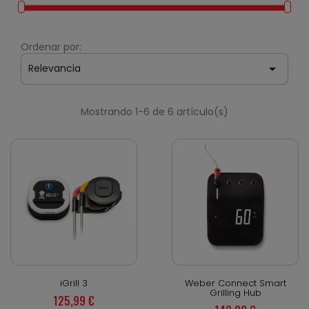
Ordenar por:

Relevancia
Mostrando 1-6 de 6 artículo(s)
Vista rápida
Vista rápida
iGrill 3
Weber Connect Smart
Grilling Hub
125,99 €