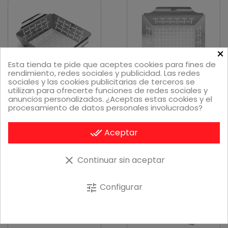
×
Esta tienda te pide que aceptes cookies para fines de
rendimiento, redes sociales y publicidad. Las redes
sociales y las cookies publicitarias de terceros se
utilizan para ofrecerte funciones de redes sociales y
anuncios personalizados. ¿Aceptas estas cookies y el
Vista rápida
Vista rápida
Cesta Pequeña deluxe
Cesta Grande deluxe
procesamiento de datos personales involucrados?
29,99 €
42,99 €
done_all
Aceptar
Añadir al carrito
Añadir al carrito
clear
Continuar sin aceptar
Configurar
tune