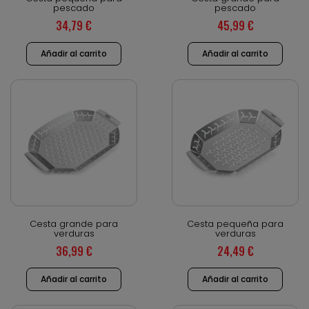
pescado
pescado
34,79 €
45,99 €
Añadir al carrito
Añadir al carrito
Vista rápida
Vista rápida
Cesta grande para
Cesta pequeña para
verduras
verduras
36,99 €
24,49 €
Añadir al carrito
Añadir al carrito