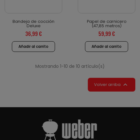
Vista rápida
Vista rápida
Bandeja de cocción
Papel de carnicero
Deluxe
(47,85 metros)
36,99 €
59,99 €
Añadir al carrito
Añadir al carrito
Mostrando 1-10 de 10 artículo(s)

Volver arriba