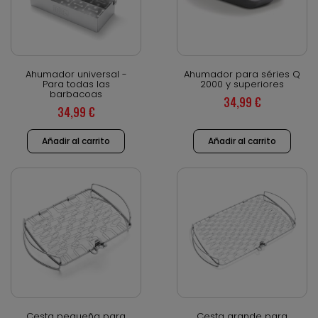
Vista rápida
Vista rápida
Ahumador universal -
Ahumador para séries Q
Para todas las
2000 y superiores
barbacoas
34,99 €
34,99 €
Añadir al carrito
Añadir al carrito
Vista rápida
Vista rápida
Cesta pequeña para
Cesta grande para