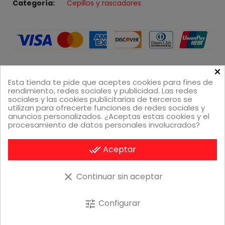
Categoría
Cepillos y rascadores
×
Esta tienda te pide que aceptes cookies para fines de
Descripción
rendimiento, redes sociales y publicidad. Las redes
sociales y las cookies publicitarias de terceros se
utilizan para ofrecerte funciones de redes sociales y
anuncios personalizados. ¿Aceptas estas cookies y el
Compatibles con el cepillo Weber Style, referencia
procesamiento de datos personales involucrados?
6708.
done_all
Aceptar
Productos relacionados
clear
Continuar sin aceptar
Configurar
tune