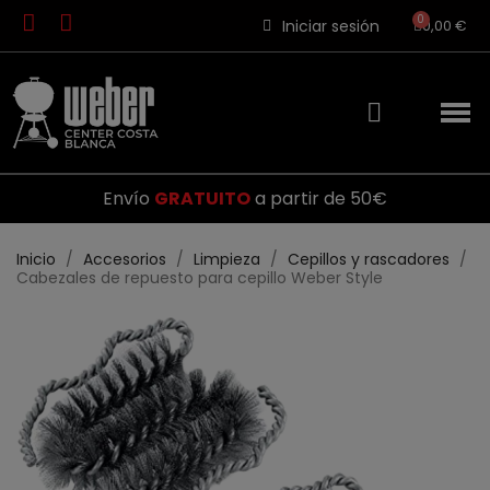
Iniciar sesión
0,00 €
Envío
GRATUITO
a partir de 50€
Inicio
Accesorios
Limpieza
Cepillos y rascadores
Cabezales de repuesto para cepillo Weber Style