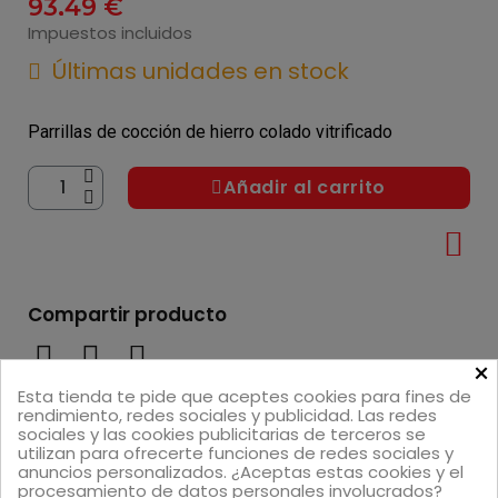
93,49 €
Impuestos incluidos
Últimas unidades en stock
Parrillas de cocción de hierro colado vitrificado
Añadir al carrito
Compartir producto
×
Esta tienda te pide que aceptes cookies para fines de
rendimiento, redes sociales y publicidad. Las redes
Referencia
7644
sociales y las cookies publicitarias de terceros se
Categoría
Recambios gas
utilizan para ofrecerte funciones de redes sociales y
anuncios personalizados. ¿Aceptas estas cookies y el
procesamiento de datos personales involucrados?