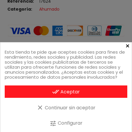
Referencia
17624
Categoría
Ahumado
×
Esta tienda te pide que aceptes cookies para fines de
Descripción
rendimiento, redes sociales y publicidad. Las redes
sociales y las cookies publicitarias de terceros se
utilizan para ofrecerte funciones de redes sociales y
anuncios personalizados. ¿Aceptas estas cookies y el
Astillas de Madera - Hickory - 0.7Kg
procesamiento de datos personales involucrados?
done_all
Aceptar
clear
Continuar sin aceptar
Productos relacionados
Configurar
tune