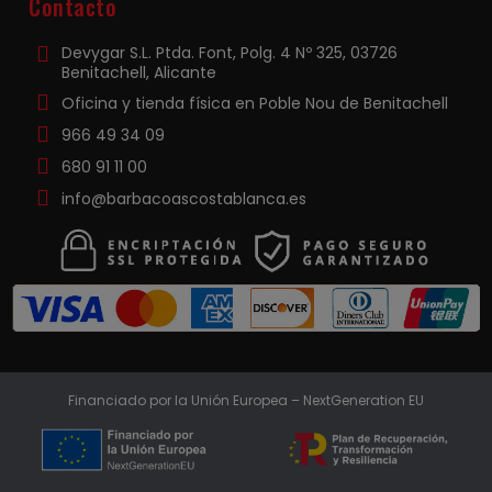
Contacto
Devygar S.L. Ptda. Font, Polg. 4 Nº 325, 03726
Benitachell, Alicante
Oficina y tienda física en Poble Nou de Benitachell
966 49 34 09
680 91 11 00
info@barbacoascostablanca.es
Financiado por la Unión Europea – NextGeneration EU